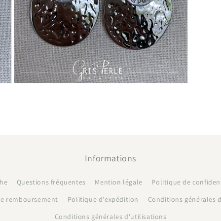
Ouvrir
le
média
13
dans
une
fenêtre
modale
Informations
che
Questions fréquentes
Mention légale
Politique de confident
 de remboursement
Politique d'expédition
Conditions générales 
Conditions générales d'utilisations