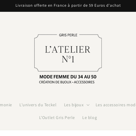
Livraison offerte en France à partir de 59 Euros d'achat
émonie
L'univers du Teckel
Les bijoux
Les accessoires mod
L'Outlet Gris Perle
Le blog