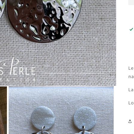
Le
na
La
Lo