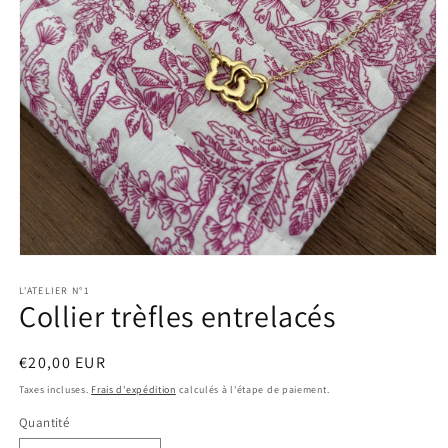
Ouvrir
le
média
L'ATELIER N°1
Collier trèfles entrelacés
1
dans
une
fenêtre
Prix
€20,00 EUR
modale
habituel
Taxes incluses.
Frais d'expédition
calculés à l'étape de paiement.
Quantité