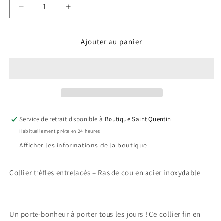
Réduire
Augmenter
la
la
quantité
quantité
Ajouter au panier
de
de
Collier
Collier
trèfles
trèfles
entrelacés
entrelacés
Service de retrait disponible à
Boutique Saint Quentin
Habituellement prête en 24 heures
Afficher les informations de la boutique
Collier trèfles entrelacés – Ras de cou en acier inoxydable
Un porte-bonheur à porter tous les jours ! Ce collier fin en