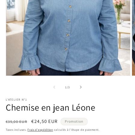
Ouvrir
O
le
le
média
m
de
1
/
3
1
2
dans
d
L'ATELIER N°1
une
u
Chemise en jean Léone
fenêtre
f
modale
m
Prix
Prix
€24,50 EUR
€35,00 EUR
Promotion
habituel
promotionnel
Taxes incluses.
Frais d'expédition
calculés à l'étape de paiement.