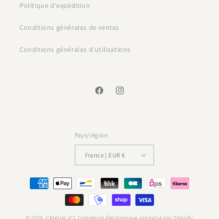
Politique d'expédition
Conditions générales de ventes
Conditions générales d'utilisations
Facebook
Instagram
Pays/région
France | EUR €
Moyens
de
paiement
© 2026,
L'Atelier n°1
Commerce électronique propulsé par Shopify