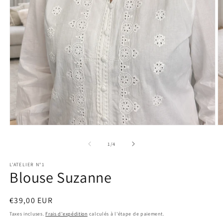
Ouvrir
O
le
le
média
m
de
1
/
4
1
2
dans
d
L'ATELIER N°1
une
u
Blouse Suzanne
fenêtre
f
modale
m
Prix
€39,00 EUR
habituel
Taxes incluses.
Frais d'expédition
calculés à l'étape de paiement.