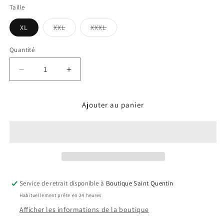
Taille
Variante
Variante
XL
XXL
XXXL
épuisée
épuisée
ou
ou
indisponible
indisponible
Quantité
Réduire
Augmenter
la
la
quantité
quantité
Ajouter au panier
de
de
Blouse
Blouse
Suzanne
Suzanne
Service de retrait disponible à
Boutique Saint Quentin
Habituellement prête en 24 heures
Afficher les informations de la boutique